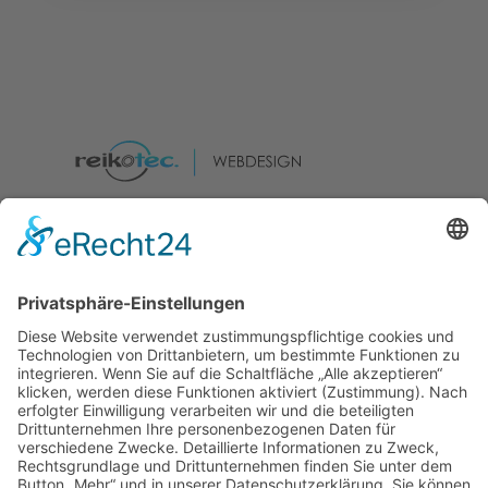
Ein Service von
Computer &
Service
reik​o​​​​​tec.
reikotec. Computer & Service
Telefon
(0271) 499 118 48
E-Mail
design@reikotec.com
Adresse
Eiserfelder Str. 449
57080 Siegen - Eiserfeld