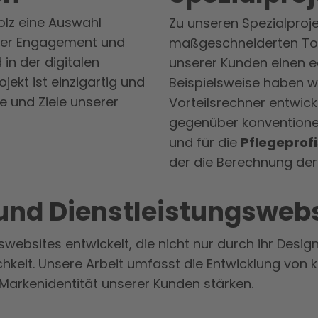
tolz eine Auswahl
Zu unseren Spezialproj
nser Engagement und
maßgeschneiderten Too
in der digitalen
unserer Kunden einen e
jekt ist einzigartig und
Beispielsweise haben w
se und Ziele unserer
Vorteilsrechner entwicke
gegenüber konventione
und für die
Pflegeprof
der die Berechnung der 
nd Dienstleistung​swebs
ebsites entwickelt, die nicht nur durch ihr Desi
chkeit. Unsere Arbeit umfasst die Entwicklung von k
Markenidentität unserer Kunden stärken.