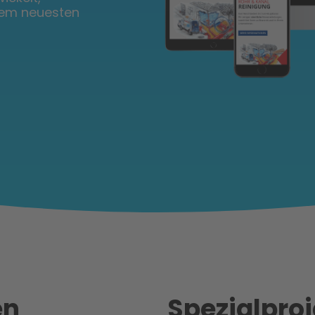
dem neuesten
en
Spezial
proj